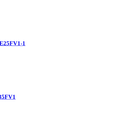
CE25FV1-1
E35FV1