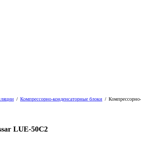
иляции
/
Компрессорно-конденсаторные блоки
/
Компрессорно-
ssar LUE-50C2