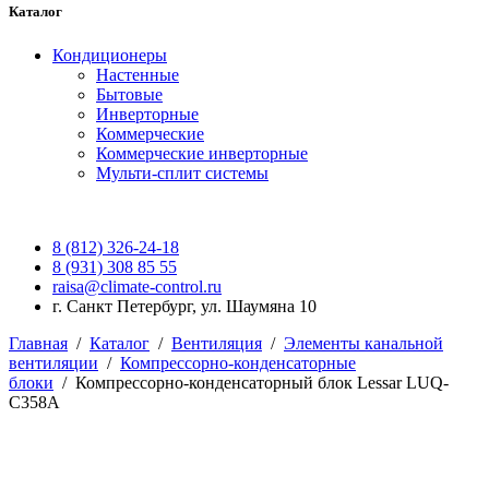
Каталог
Кондиционеры
Настенные
Бытовые
Инверторные
Коммерческие
Коммерческие инверторные
Мульти-сплит системы
8 (812) 326-24-18
8 (931) 308 85 55
raisa@climate-control.ru
г. Санкт Петербург, ул. Шаумяна 10
Главная
/
Каталог
/
Вентиляция
/
Элементы канальной
вентиляции
/
Компрессорно-конденсаторные
блоки
/
Компрессорно-конденсаторный блок Lessar LUQ-
C358A