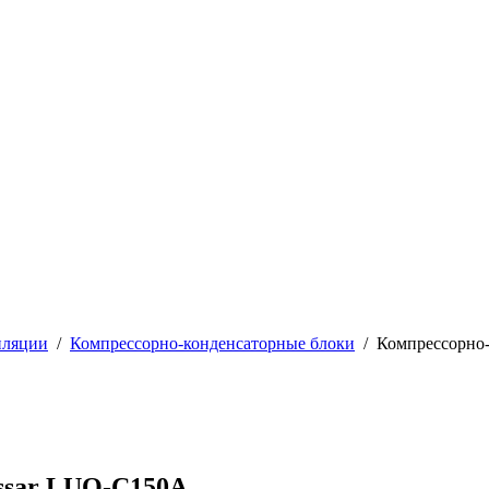
иляции
/
Компрессорно-конденсаторные блоки
/
Компрессорно
ssar LUQ-C150A