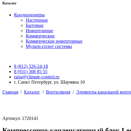
Каталог
Кондиционеры
Настенные
Бытовые
Инверторные
Коммерческие
Коммерческие инверторные
Мульти-сплит системы
8 (812) 326-24-18
8 (931) 308 85 55
raisa@climate-control.ru
г. Санкт Петербург, ул. Шаумяна 10
Главная
/
Каталог
/
Вентиляция
/
Элементы канальной вент
Артикул: 1720141
Компрессорно-конденсаторный блок Le