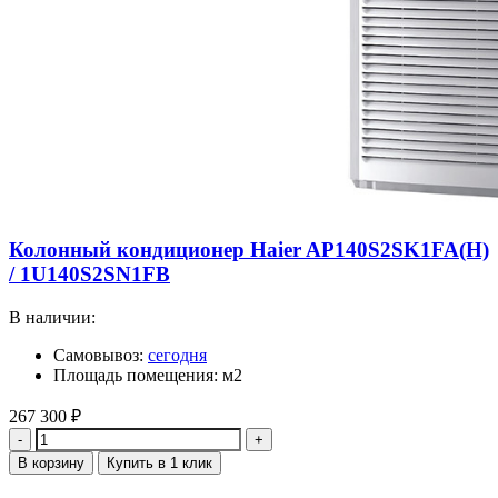
Колонный кондиционер Haier AP140S2SK1FA(H)
/ 1U140S2SN1FB
В наличии:
Самовывоз:
сегодня
Площадь помещения: м2
267 300
₽
Количество
В корзину
Купить в 1 клик