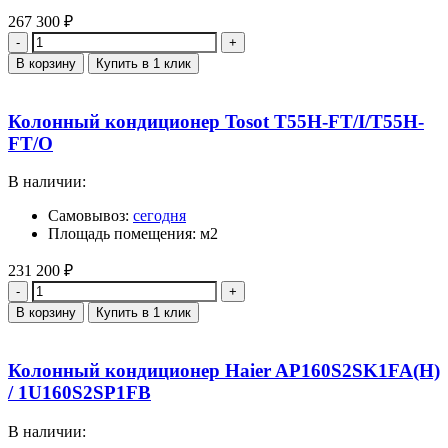
267 300
₽
Количество
В корзину
Купить в 1 клик
Колонный кондиционер Tosot Т55H-FT/I/Т55H-
FT/O
В наличии:
Самовывоз:
сегодня
Площадь помещения: м2
231 200
₽
Количество
В корзину
Купить в 1 клик
Колонный кондиционер Haier AP160S2SK1FA(H)
/ 1U160S2SP1FB
В наличии: