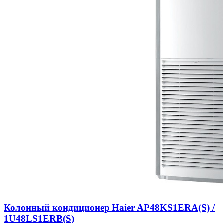
Колонный кондиционер Haier AP48KS1ERA(S) /
1U48LS1ERB(S)