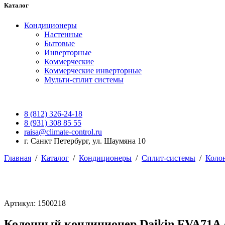
Каталог
Кондиционеры
Настенные
Бытовые
Инверторные
Коммерческие
Коммерческие инверторные
Мульти-сплит системы
8 (812) 326-24-18
8 (931) 308 85 55
raisa@climate-control.ru
г. Санкт Петербург, ул. Шаумяна 10
Главная
/
Каталог
/
Кондиционеры
/
Сплит-системы
/
Коло
Артикул: 1500218
Колонный кондиционер Daikin FVA71A