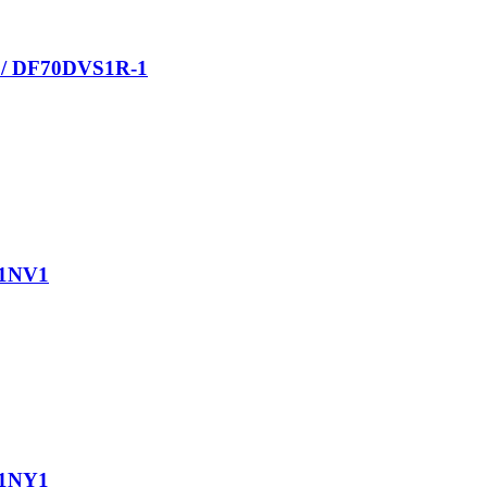
 / DF70DVS1R-1
71NV1
71NY1