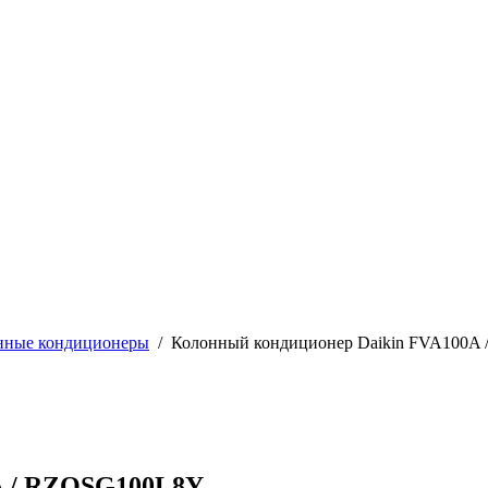
нные кондиционеры
/
Колонный кондиционер Daikin FVA100A
A / RZQSG100L8Y