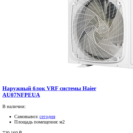
Наружный блок VRF системы Haier
AU07NFPEUA
В наличии:
Самовывоз:
сегодня
Площадь помещения: м2
729 160
₽