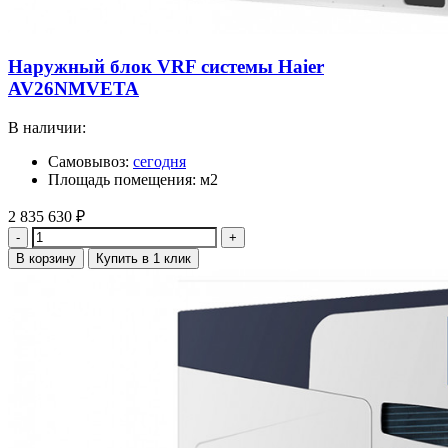
Наружный блок VRF системы Haier
AV26NMVETA
В наличии:
Самовывоз:
сегодня
Площадь помещения: м2
2 835 630
₽
Количество
В корзину
Купить в 1 клик