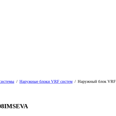
системы
/
Наружные блоки VRF систем
/
Наружный блок VRF
V08IMSEVA