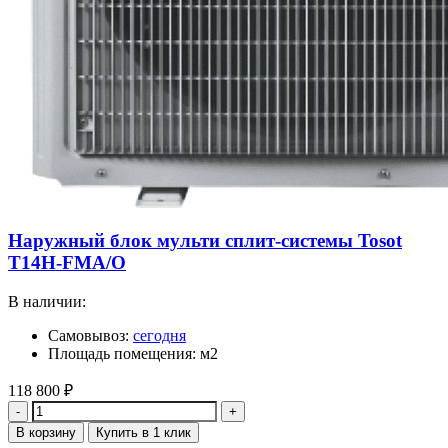
Наружный блок мульти сплит-системы Tosot
T14H-FMA/O
В наличии:
Самовывоз:
сегодня
Площадь помещения: м2
118 800
₽
Количество
В корзину
Купить в 1 клик