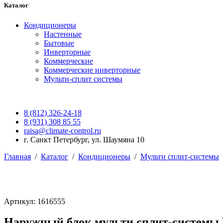
Каталог
Кондиционеры
Настенные
Бытовые
Инверторные
Коммерческие
Коммерческие инверторные
Мульти-сплит системы
8 (812) 326-24-18
8 (931) 308 85 55
raisa@climate-control.ru
г. Санкт Петербург, ул. Шаумяна 10
Главная
/
Каталог
/
Кондиционеры
/
Мульти сплит-системы
Артикул: 1616555
Наружный блок мульти сплит-систем