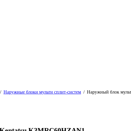
/
Наружные блоки мульти сплит-систем
/
Наружный блок муль
ы Kentatsu K3MRC60HZAN1