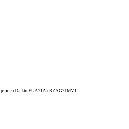
иционер Daikin FUA71A / RZAG71MV1