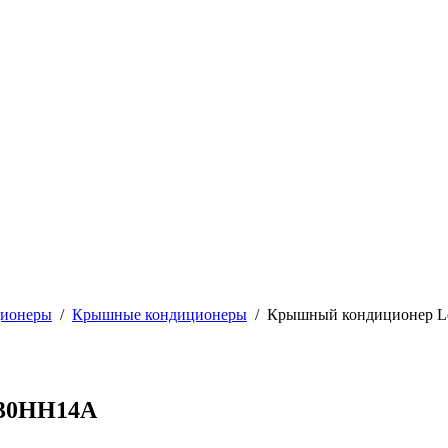
ионеры
/
Крышные кондиционеры
/
Крышный кондиционер L
A30HH14A