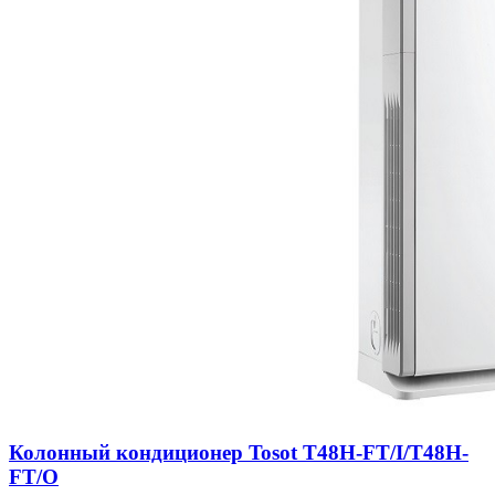
Колонный кондиционер Tosot Т48H-FT/I/Т48H-
FT/O