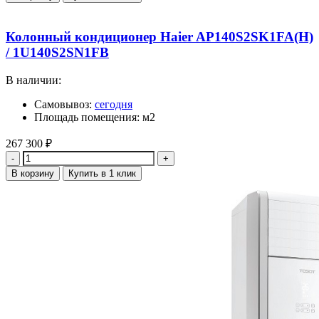
Колонный кондиционер Haier AP140S2SK1FA(H)
/ 1U140S2SN1FB
В наличии:
Самовывоз:
сегодня
Площадь помещения: м2
267 300
₽
Количество
В корзину
Купить в 1 клик