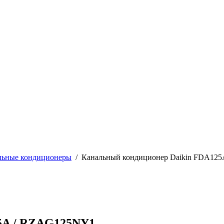
льные кондиционеры
/
Канальный кондиционер Daikin FDA12
5A / RZAG125NY1