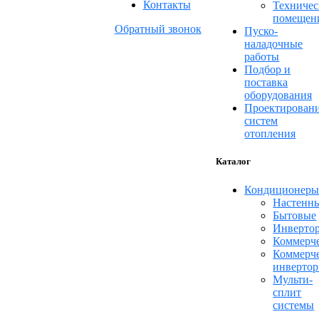
Контакты
Техничес
помещен
Обратный звонок
Пуско-
наладочные
работы
Подбор и
поставка
оборудования
Проектирован
систем
отопления
Каталог
Кондиционер
Настенн
Бытовые
Инверто
Коммерч
Коммерч
инверто
Мульти-
сплит
системы