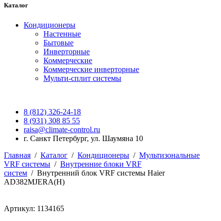
Каталог
Кондиционеры
Настенные
Бытовые
Инверторные
Коммерческие
Коммерческие инверторные
Мульти-сплит системы
8 (812) 326-24-18
8 (931) 308 85 55
raisa@climate-control.ru
г. Санкт Петербург, ул. Шаумяна 10
Главная
/
Каталог
/
Кондиционеры
/
Мультизональные
VRF системы
/
Внутренние блоки VRF
систем
/
Внутренний блок VRF системы Haier
AD382MJERA(H)
Артикул: 1134165