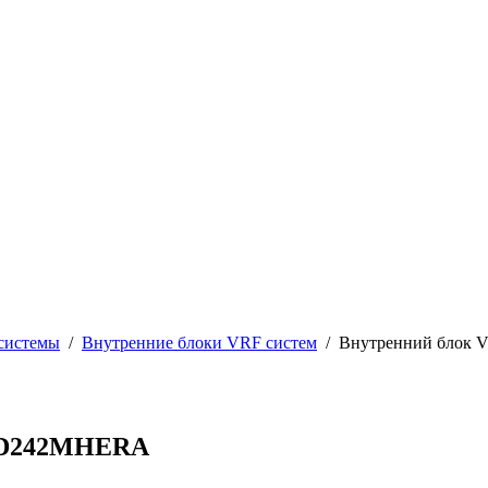
системы
/
Внутренние блоки VRF систем
/
Внутренний блок 
 AD242MHERA