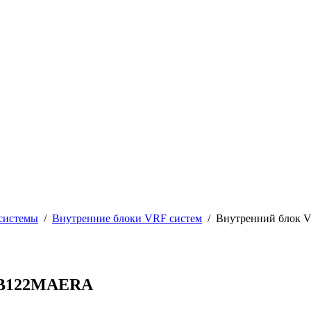
системы
/
Внутренние блоки VRF систем
/
Внутренний блок 
 AB122MAERA