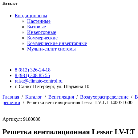
Каталог
Кондиционеры
Настенные
Бытовые
Инверторные
Коммерческие
Коммерческие инверторные
Мульти-сплит системы
8 (812) 326-24-18
8 (931) 308 85 55
raisa@climate-control.ru
г. Санкт Петербург, ул. Шаумяна 10
Главная
/
Каталог
/
Вентиляция
/
Воздухораспределение
/
В
решетки
/
Решетка вентиляционная Lessar LV-LT 1400×1600
Артикул: 9180086
Решетка вентиляционная Lessar LV-LT