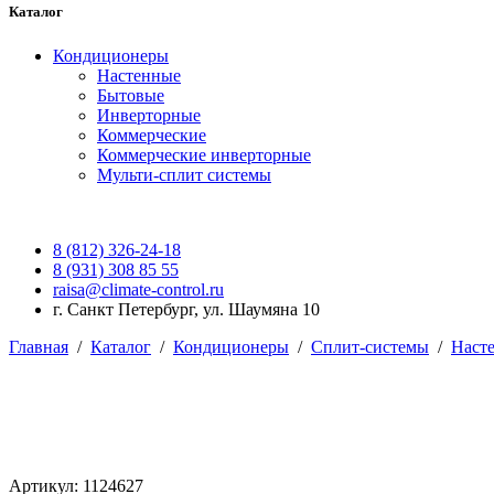
Каталог
Кондиционеры
Настенные
Бытовые
Инверторные
Коммерческие
Коммерческие инверторные
Мульти-сплит системы
8 (812) 326-24-18
8 (931) 308 85 55
raisa@climate-control.ru
г. Санкт Петербург, ул. Шаумяна 10
Главная
/
Каталог
/
Кондиционеры
/
Сплит-системы
/
Наст
Артикул: 1124627