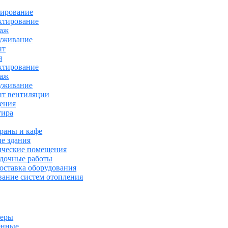
ирование
ктирование
аж
уживание
нт
я
ктирование
аж
уживание
нт вентиляции
ения
тира
раны и кафе
е здания
ические помещения
адочные работы
оставка оборудования
ание систем отопления
еры
енные