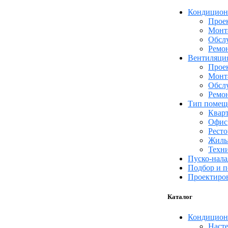
Кондицион
Прое
Монт
Обсл
Ремо
Вентиляци
Прое
Монт
Обсл
Ремо
Тип помещ
Квар
Офис
Ресто
Жилы
Техн
Пуско-нал
Подбор и п
Проектиров
Каталог
Кондицион
Наст