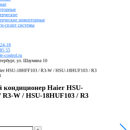
вые
рторные
ерческие
ерческие инверторные
ти-сплит системы
-24-18
 85 55
e-control.ru
тербург, ул. Шаумяна 10
ier HSU-18HFF103 / R3-W / HSU-18HUF103 / R3
3
 кондиционер Haier HSU-
/ R3-W / HSU-18HUF103 / R3