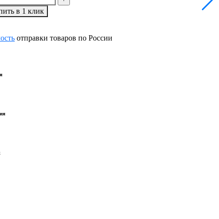
пить в 1 клик
мость
отправки товаров по России
я
ия
ж