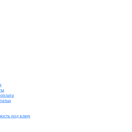
и
ты
 оплата
татьи
мость под ключ