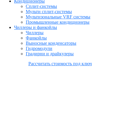
Кондиционеры
Сплит-системы
Мульти сплит-системы
Мультизональные VRF системы
Промышленные кондиционеры
Чиллеры и фанкойлы
Чиллеры
Фанкойлы
Выносные конденсаторы
Гидромодули
Градирни и драйкулеры
Рассчитать стоимость под ключ