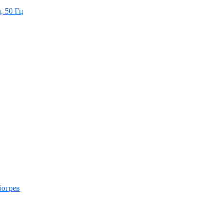
а, 50 Гц
богрев