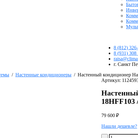
Быто
Инве
Комм
Комм
Муль
8 (812) 326
8 (931) 308
raisa@climat
г. Санкт Пе
темы
/
Настенные кондиционеры
/
Настенный кондиционер Ha
Артикул: 112459
Настенный
18HFF103 
79 600
₽
Нашли дешевле?
Количество