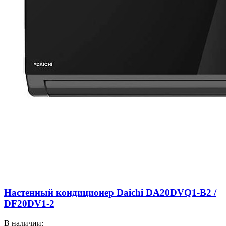
Настенный кондиционер Daichi DA20DVQ1-B2 /
DF20DV1-2
В наличии: