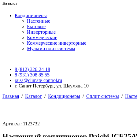
Каталог
Кондиционеры
Настенные
Бытовые
Инверторные
Коммерческие
Коммерческие инверторные
Мульти-сплит системы
8 (812) 326-24-18
8 (931) 308 85 55
raisa@climate-control.ru
г. Санкт Петербург, ул. Шаумяна 10
Главная
/
Каталог
/
Кондиционеры
/
Сплит-системы
/
Наст
Артикул: 1123732
Настенный кондиционер Daichi ICE25