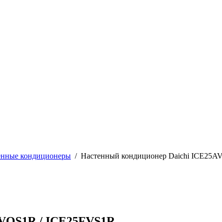
енные кондиционеры
/
Настенный кондиционер Daichi ICE25A
AVQS1R / ICE25FVS1R