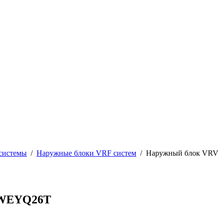
системы
/
Наружные блоки VRF систем
/
Наружный блок VRV
RWEYQ26T