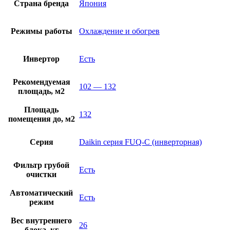
Страна бренда
Япония
Режимы работы
Охлаждение и обогрев
Инвертор
Есть
Рекомендуемая
102 — 132
площадь, м2
Площадь
132
помещения до, м2
Серия
Daikin серия FUQ-C (инверторная)
Фильтр грубой
Есть
очистки
Автоматический
Есть
режим
Вес внутреннего
26
блока, кг