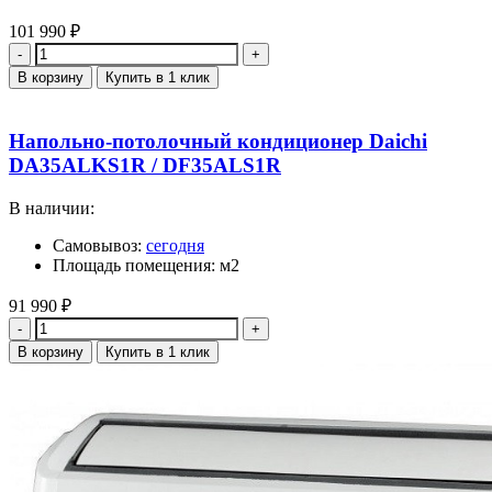
101 990
₽
Количество
В корзину
Купить в 1 клик
Напольно-потолочный кондиционер Daichi
DA35ALKS1R / DF35ALS1R
В наличии:
Самовывоз:
сегодня
Площадь помещения: м2
91 990
₽
Количество
В корзину
Купить в 1 клик