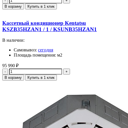
В корзину
Купить в 1 клик
Кассетный кондиционер Kentatsu
KSZB35HZAN1 / 1 / KSUNB35HZAN1
В наличии:
Самовывоз:
сегодня
Площадь помещения: м2
95 990
₽
Количество
В корзину
Купить в 1 клик