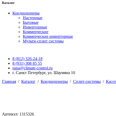
Каталог
Кондиционеры
Настенные
Бытовые
Инверторные
Коммерческие
Коммерческие инверторные
Мульти-сплит системы
8 (812) 326-24-18
8 (931) 308 85 55
raisa@climate-control.ru
г. Санкт Петербург, ул. Шаумяна 10
Главная
/
Каталог
/
Кондиционеры
/
Сплит-системы
/
Касс
Артикул: 1315326