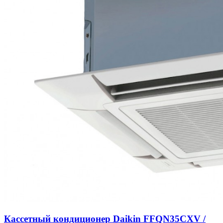
Кассетный кондиционер Daikin FFQN35CXV /