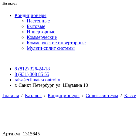
Каталог
Кондиционеры
Настенные
Бытовые
Инверторные
Коммерческие
Коммерческие инверторные
Мульти-сплит системы
8 (812) 326-24-18
8 (931) 308 85 55
raisa@climate-control.ru
г. Санкт Петербург, ул. Шаумяна 10
Главная
/
Каталог
/
Кондиционеры
/
Сплит-системы
/
Касс
Артикул: 1315645