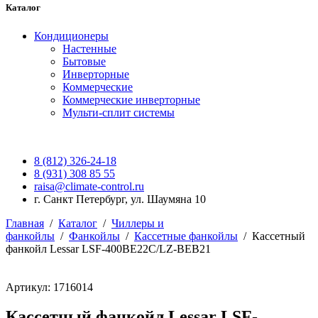
Каталог
Кондиционеры
Настенные
Бытовые
Инверторные
Коммерческие
Коммерческие инверторные
Мульти-сплит системы
8 (812) 326-24-18
8 (931) 308 85 55
raisa@climate-control.ru
г. Санкт Петербург, ул. Шаумяна 10
Главная
/
Каталог
/
Чиллеры и
фанкойлы
/
Фанкойлы
/
Кассетные фанкойлы
/
Кассетный
фанкойл Lessar LSF-400BE22C/LZ-BEB21
Артикул: 1716014
Кассетный фанкойл Lessar LSF-